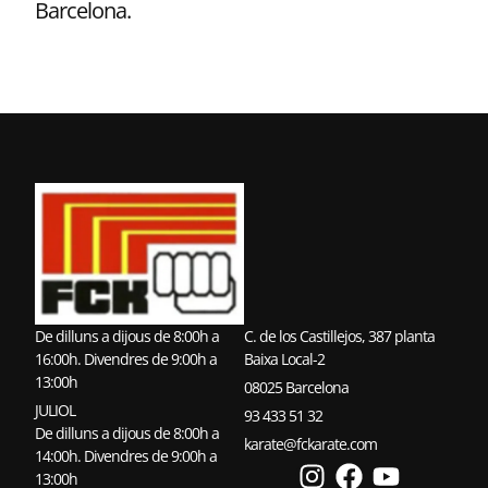
Barcelona.
De dilluns a dijous de 8:00h a
C. de los Castillejos, 387 planta
16:00h. Divendres de 9:00h a
Baixa Local-2
13:00h
08025 Barcelona
JULIOL
93 433 51 32
De dilluns a dijous de 8:00h a
karate@fckarate.com
14:00h. Divendres de 9:00h a
13:00h