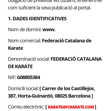
obligació de preavisar els usuaris, entenent-se
com suficient la seva publicació al portal.
1. DADES IDENTIFICATIVES
Nom de domini:
www.
Nom comercial:
Federació Catalana de
Karate
Denominació social:
FEDERACIÓ CATALANA
DE KARATE
NIF:
G08805384
Domicili social:
[ Carrer de los Castillejos,
387, Horta-Guinardó, 08025 Barcelona ]
Correu electrònic:
[
]
KARATE@FCKARATE.COM