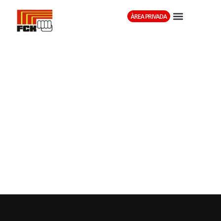
ÀREA PRIVADA
ASSOCIACIÓ
DE KARATE
SHOTOKAN
RYU KASE HA
CATALUNYA