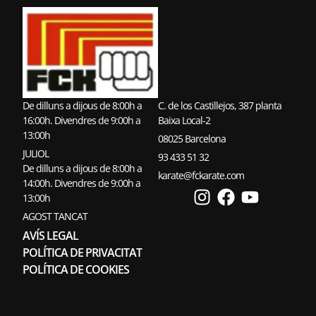
De dilluns a dijous de 8:00h a
C. de los Castillejos, 387 planta
16:00h. Divendres de 9:00h a
Baixa Local-2
13:00h
08025 Barcelona
JULIOL
93 433 51 32
De dilluns a dijous de 8:00h a
karate@fckarate.com
14:00h. Divendres de 9:00h a
13:00h
AGOST TANCAT
AVÍS LEGAL
POLÍTICA DE PRIVACITAT
POLÍTICA DE COOKIES