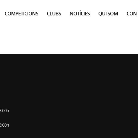
COMPETICIONS
CLUBS
NOTÍCIES
QUI SOM
CON
TIU DOJO SANT 
13:00h
13:00h