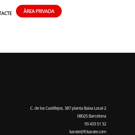
ÀREA PRIVADA
TACTE
FELIU
C. de los Castillejos, 387 planta Baixa Local-2
08025 Barcelona
93 433 51 32
karate@fckarate.com