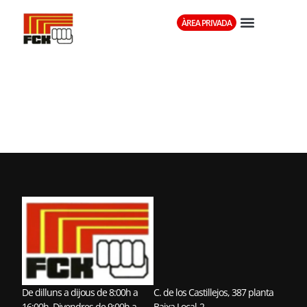
ÀREA PRIVADA
CLUB KARATE
ASNÀ
De dilluns a dijous de 8:00h a
C. de los Castillejos, 387 planta
16:00h. Divendres de 9:00h a
Baixa Local-2