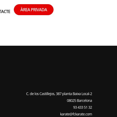
ÀREA PRIVADA
TACTE
S
C. de los Castillejos, 387 planta Baixa Local-2
08025 Barcelona
93 433 51 32
karate@fckarate.com