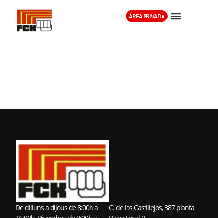
ÀREA PRIVADA
CLUB KARATE-
DO LLORET
De dilluns a dijous de 8:00h a
C. de los Castillejos, 387 planta
16:00h. Divendres de 9:00h a
Baixa Local-2