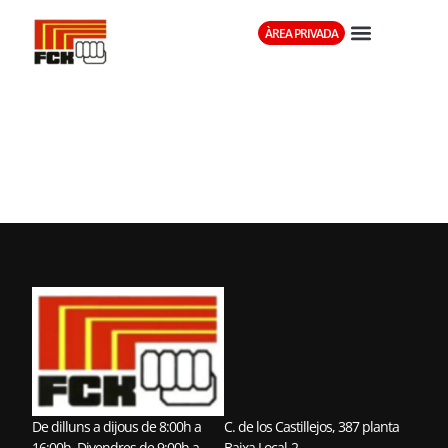
ÀREA PRIVADA
CLUB KARATE
IPPON
De dilluns a dijous de 8:00h a
C. de los Castillejos, 387 planta
16:00h. Divendres de 9:00h a
Baixa Local-2