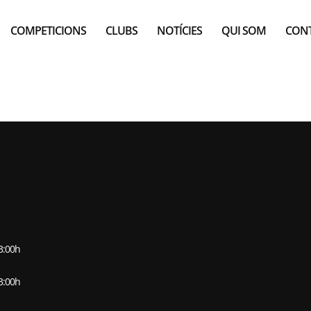
COMPETICIONS
CLUBS
NOTÍCIES
QUI SOM
CON
E KIZUNA SANT 
13:00h
13:00h