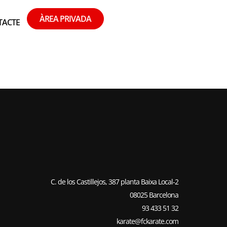
ÀREA PRIVADA
TACTE
SADURNÍ
C. de los Castillejos, 387 planta Baixa Local-2
08025 Barcelona
93 433 51 32
karate@fckarate.com