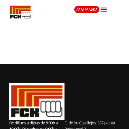
ÀREA PRIVADA
CLUB KARATE
MARTORELLES
De dilluns a dijous de 8:00h a
C. de los Castillejos, 387 planta
16:00h. Divendres de 9:00h a
Baixa Local-2