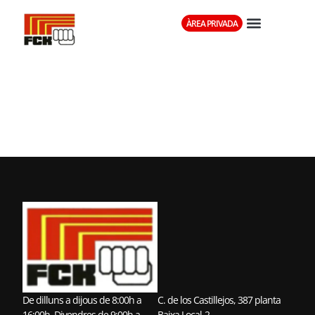
ÀREA PRIVADA
CLUB KARATE
SWING
De dilluns a dijous de 8:00h a
C. de los Castillejos, 387 planta
16:00h. Divendres de 9:00h a
Baixa Local-2