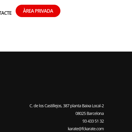
ÀREA PRIVADA
TACTE
MIES
C. de los Castillejos, 387 planta Baixa Local-2
08025 Barcelona
93 433 51 32
karate@fckarate.com