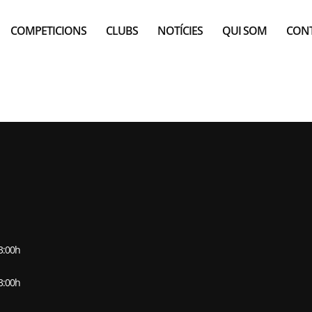
COMPETICIONS
CLUBS
NOTÍCIES
QUI SOM
CON
ESA MIQUEL I PÀ
13:00h
13:00h