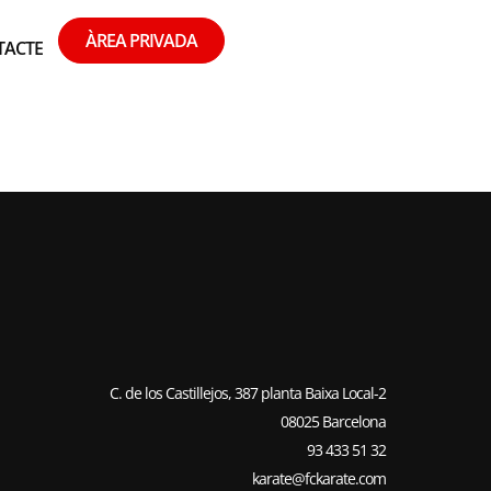
ÀREA PRIVADA
TACTE
C. de los Castillejos, 387 planta Baixa Local-2
08025 Barcelona
93 433 51 32
karate@fckarate.com