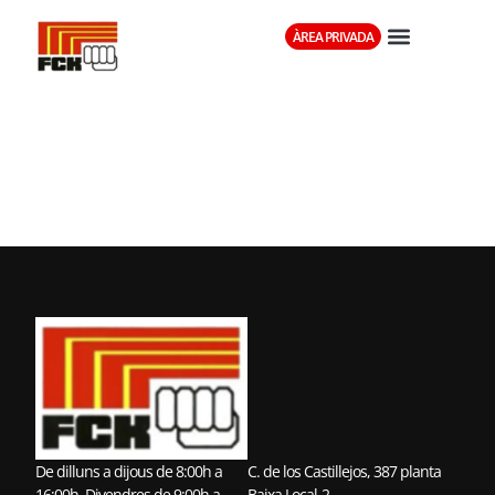
ÀREA PRIVADA
GIMNÀS
PUENTE
De dilluns a dijous de 8:00h a
C. de los Castillejos, 387 planta
16:00h. Divendres de 9:00h a
Baixa Local-2