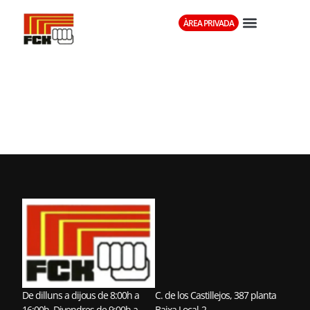
ÀREA PRIVADA
SHOTOKAN
ANDORRA
De dilluns a dijous de 8:00h a
C. de los Castillejos, 387 planta
16:00h. Divendres de 9:00h a
Baixa Local-2