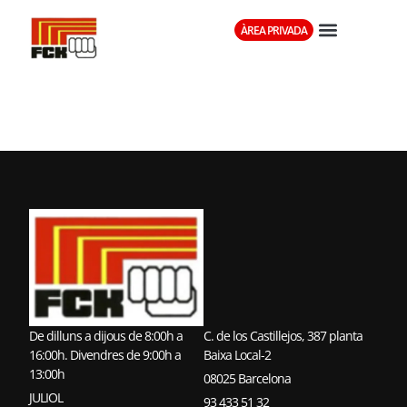
ÀREA PRIVADA
MIKAZUKI KAI
De dilluns a dijous de 8:00h a
C. de los Castillejos, 387 planta
16:00h. Divendres de 9:00h a
Baixa Local-2
13:00h
08025 Barcelona
JULIOL
93 433 51 32