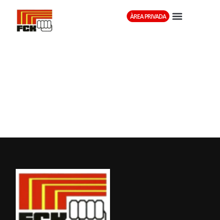
ÀREA PRIVADA
NATACIÓ
BARCELONA,
CLUB