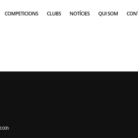
COMPETICIONS
CLUBS
NOTÍCIES
QUI SOM
CON
DE CATALUNYA 
ARS DEL VALLÈS)
13:00h