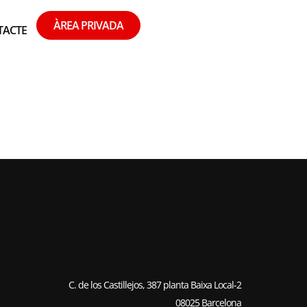
ÀREA PRIVADA
TACTE
DE KYUS
C. de los Castillejos, 387 planta Baixa Local-2
08025 Barcelona