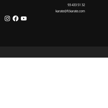
93 433 51 32
karate@fckarate.com