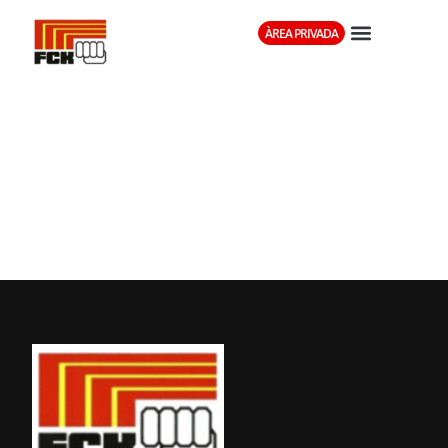
ÀREA PRIVADA
CAMPUS
ESTIU RFEK
(GIJON 2-5)