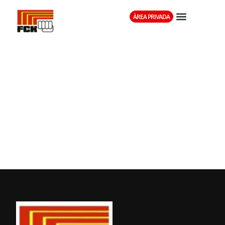
ÀREA PRIVADA
CURS
ARBITRATGE
RFEK (OVIEDO
7-8)