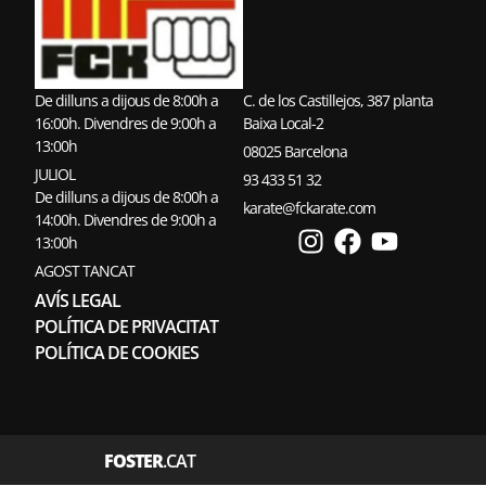
De dilluns a dijous de 8:00h a
C. de los Castillejos, 387 planta
16:00h. Divendres de 9:00h a
Baixa Local-2
13:00h
08025 Barcelona
JULIOL
93 433 51 32
De dilluns a dijous de 8:00h a
karate@fckarate.com
14:00h. Divendres de 9:00h a
13:00h
AGOST TANCAT
AVÍS LEGAL
POLÍTICA DE PRIVACITAT
POLÍTICA DE COOKIES
FOSTER
.CAT