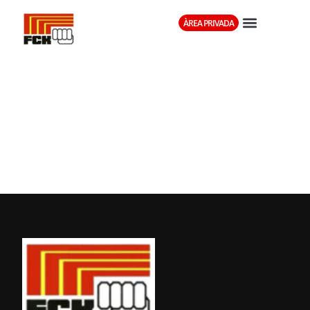
ÀREA PRIVADA
EXAMEN C.N.
FINS A 6È DAN
FCK/RFEK